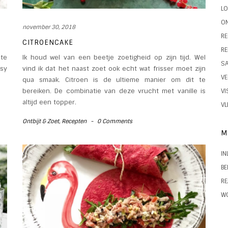
LO
ON
november 30, 2018
RE
CITROENCAKE
RE
 te
Ik houd wel van een beetje zoetigheid op zijn tijd. Wel
S
asy
vind ik dat het naast zoet ook echt wat frisser moet zijn
VE
qua smaak. Citroen is de ultieme manier om dit te
bereiken. De combinatie van deze vrucht met vanille is
VI
altijd een topper.
VL
Ontbijt & Zoet
,
Recepten
-
0 Comments
M
IN
BE
RE
W