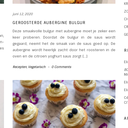
KR
ZO
juni 12, 2020
CH
GEROOSTERDE AUBERGINE BULGUR
CR
Deze smaakvolle bulgur met aubergine moet je zeker een
GE
an,
keer proberen. Doordat de bulgur in de saus wordt
en-
gegaard, neemt het de smaak van de saus goed op. De
jes
aubergine wordt heerlijk zacht door het roosteren in de
R
oven en de citroen yoghurt saus zorgt […]
El
Recepten
,
Vegetarisch
-
0 Comments
B
M
El
El
Cé
CI
A