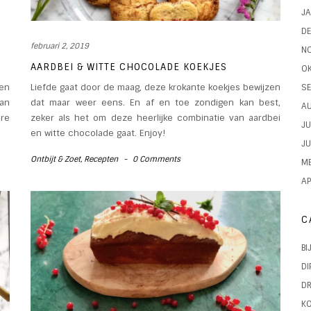
JA
D
februari 2, 2019
N
AARDBEI & WITTE CHOCOLADE KOEKJES
O
SE
 en
Liefde gaat door de maag, deze krokante koekjes bewijzen
van
dat maar weer eens. En af en toe zondigen kan best,
A
re
zeker als het om deze heerlijke combinatie van aardbei
JU
en witte chocolade gaat. Enjoy!
JU
Ontbijt & Zoet
,
Recepten
-
0 Comments
ME
AP
C
BI
DI
D
KO