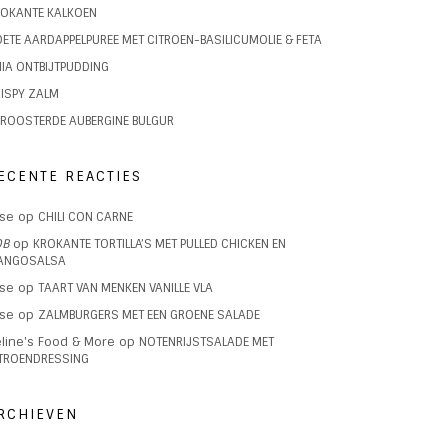
OKANTE KALKOEN
ETE AARDAPPELPUREE MET CITROEN-BASILICUMOLIE & FETA
IA ONTBIJTPUDDING
ISPY ZALM
ROOSTERDE AUBERGINE BULGUR
ECENTE REACTIES
ise
op
CHILI CON CARNE
OB
op
KROKANTE TORTILLA’S MET PULLED CHICKEN EN
ANGOSALSA
ise
op
TAART VAN MENKEN VANILLE VLA
ise
op
ZALMBURGERS MET EEN GROENE SALADE
line's Food & More
op
NOTENRIJSTSALADE MET
TROENDRESSING
RCHIEVEN