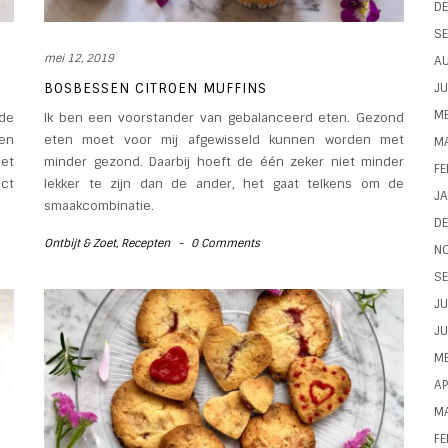
D
SE
mei 12, 2019
A
BOSBESSEN CITROEN MUFFINS
JU
ME
nde
Ik ben een voorstander van gebalanceerd eten. Gezond
een
eten moet voor mij afgewisseld kunnen worden met
M
het
minder gezond. Daarbij hoeft de één zeker niet minder
FE
ct
lekker te zijn dan de ander, het gaat telkens om de
JA
smaakcombinatie.
D
Ontbijt & Zoet
,
Recepten
-
0 Comments
N
SE
JU
JU
ME
AP
M
FE