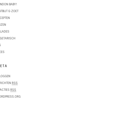
NDON BABY!
TBIJT & ZOET
CEPTEN
IZEN
ALADES
GETARISCH
S
EES
ETA
LOGGEN
RICHTEN
RSS
ACTIES
RSS
ORDPRESS.ORG