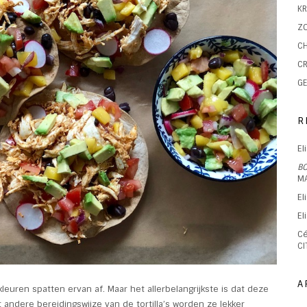
KR
ZO
CH
CR
GE
R
El
B
M
El
El
Cé
CI
A
kleuren spatten ervan af. Maar het allerbelangrijkste is dat deze
andere bereidingswijze van de tortilla’s worden ze lekker