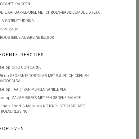
OKANTE KALKOEN
ETE AARDAPPELPUREE MET CITROEN-BASILICUMOLIE & FETA
IA ONTBIJTPUDDING
ISPY ZALM
ROOSTERDE AUBERGINE BULGUR
ECENTE REACTIES
ise
op
CHILI CON CARNE
OB
op
KROKANTE TORTILLA’S MET PULLED CHICKEN EN
ANGOSALSA
ise
op
TAART VAN MENKEN VANILLE VLA
ise
op
ZALMBURGERS MET EEN GROENE SALADE
line's Food & More
op
NOTENRIJSTSALADE MET
TROENDRESSING
RCHIEVEN