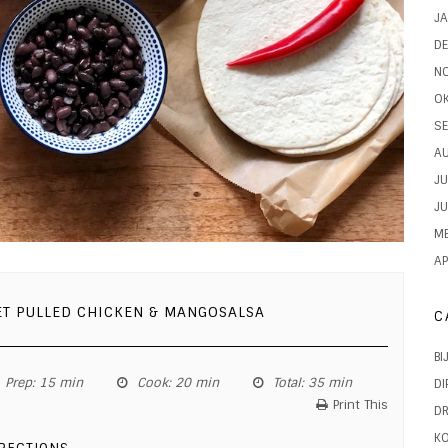
JA
D
N
O
SE
A
JU
JU
ME
AP
ET PULLED CHICKEN & MANGOSALSA
C
BI
Prep
: 15 min
Cook
: 20 min
Total
: 35 min
DI
Print This
D
KO