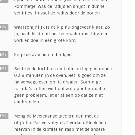
kommetje. Was de radijs en snijdt in dunne
schijfjes. Hussel de radijs door de bonen.
Waarschijnlijk is de kip nu ongeveer klaar. Zo
EP 4
ja, haal de kip uit het hete water met bijv. een
vork en doe in een grote kom.
Snijd de avocado in blokjes.
EP 5
Bestrijk de tortilla’s met olie en leg gedurende
EP 6
6 á 8 minuten in de oven. Het is goed om ze
halverwege even om te draaien. Sommige
tortilla’s zullen wellicht wat opbollen, dat is
geen probleem, let er alleen op dat ze niet
aanbranden.
Meng de Mexicaanse tacokruiden met de
EP 7
olijfolie. Pak vervolgens 2 vorken. Steek één
hiervan in de kipfilet en rasp met de andere