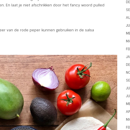
D
en. En laat je niet afschrikken door het fancy woord pulled
SE
A
JU
 meer van de rode peper kunnen gebruiken in de salsa
ME
M
FE
JA
D
N
SE
JU
JU
ME
AP
M
FE