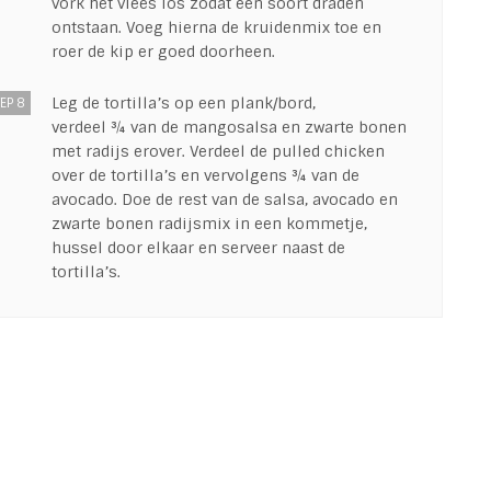
vork het vlees los zodat een soort draden
ontstaan. Voeg hierna de kruidenmix toe en
roer de kip er goed doorheen.
Leg de tortilla’s op een plank/bord,
EP 8
verdeel ¾ van de mangosalsa en zwarte bonen
met radijs erover. Verdeel de pulled chicken
over de tortilla’s en vervolgens ¾ van de
avocado. Doe de rest van de salsa, avocado en
zwarte bonen radijsmix in een kommetje,
hussel door elkaar en serveer naast de
tortilla’s.