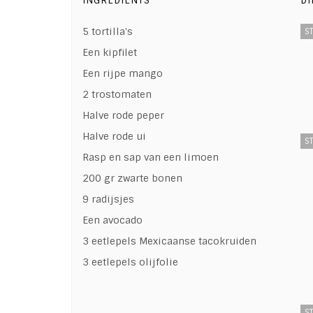
INGREDIENTS
DI
5 tortilla's
ST
Een kipfilet
Een rijpe mango
2 trostomaten
Halve rode peper
Halve rode ui
ST
Rasp en sap van een limoen
200 gr zwarte bonen
9 radijsjes
Een avocado
3 eetlepels Mexicaanse tacokruiden
3 eetlepels olijfolie
ST