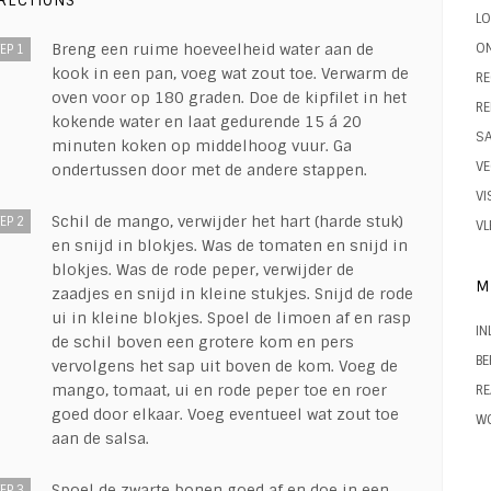
RECTIONS
LO
ON
Breng een ruime hoeveelheid water aan de
EP 1
kook in een pan, voeg wat zout toe. Verwarm de
RE
oven voor op 180 graden. Doe de kipfilet in het
RE
kokende water en laat gedurende 15 á 20
S
minuten koken op middelhoog vuur. Ga
VE
ondertussen door met de andere stappen.
VI
Schil de mango, verwijder het hart (harde stuk)
EP 2
VL
en snijd in blokjes. Was de tomaten en snijd in
blokjes. Was de rode peper, verwijder de
M
zaadjes en snijd in kleine stukjes. Snijd de rode
ui in kleine blokjes. Spoel de limoen af en rasp
IN
de schil boven een grotere kom en pers
BE
vervolgens het sap uit boven de kom. Voeg de
mango, tomaat, ui en rode peper toe en roer
RE
goed door elkaar. Voeg eventueel wat zout toe
W
aan de salsa.
Spoel de zwarte bonen goed af en doe in een
EP 3