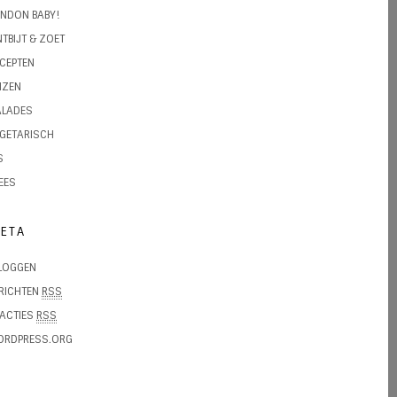
NDON BABY!
TBIJT & ZOET
CEPTEN
IZEN
ALADES
GETARISCH
S
EES
ETA
LOGGEN
RICHTEN
RSS
ACTIES
RSS
ORDPRESS.ORG