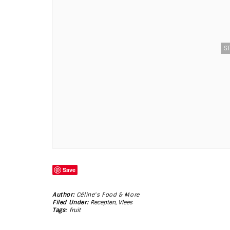
ST
Save
Author:
Céline's Food & More
Filed Under:
Recepten
,
Vlees
Tags:
fruit