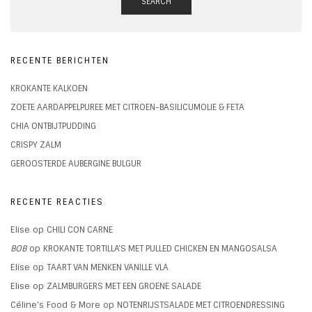
SEARCH
RECENTE BERICHTEN
KROKANTE KALKOEN
ZOETE AARDAPPELPUREE MET CITROEN-BASILICUMOLIE & FETA
CHIA ONTBIJTPUDDING
CRISPY ZALM
GEROOSTERDE AUBERGINE BULGUR
RECENTE REACTIES
Elise
op
CHILI CON CARNE
BOB
op
KROKANTE TORTILLA’S MET PULLED CHICKEN EN MANGOSALSA
Elise
op
TAART VAN MENKEN VANILLE VLA
Elise
op
ZALMBURGERS MET EEN GROENE SALADE
Céline's Food & More
op
NOTENRIJSTSALADE MET CITROENDRESSING