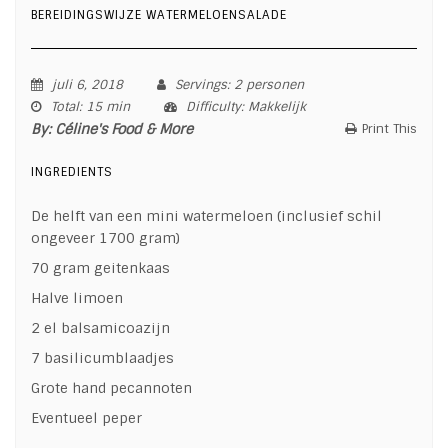
BEREIDINGSWIJZE WATERMELOENSALADE
juli 6, 2018
Servings
: 2 personen
Total
: 15 min
Difficulty
: Makkelijk
By:
Céline's Food & More
Print This
INGREDIENTS
De helft van een mini watermeloen (inclusief schil
ongeveer 1700 gram)
70 gram geitenkaas
Halve limoen
2 el balsamicoazijn
7 basilicumblaadjes
Grote hand pecannoten
Eventueel peper