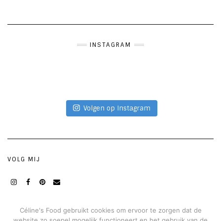
INSTAGRAM
Volgen op Instagram
VOLG MIJ
Instagram
Facebook
Pinterest
Mail
Céline's Food gebruikt cookies om ervoor te zorgen dat de
website zo soepel mogelijk functioneert en het gebruik van de