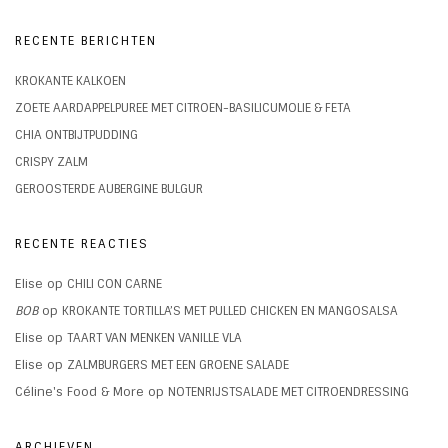
RECENTE BERICHTEN
KROKANTE KALKOEN
ZOETE AARDAPPELPUREE MET CITROEN-BASILICUMOLIE & FETA
CHIA ONTBIJTPUDDING
CRISPY ZALM
GEROOSTERDE AUBERGINE BULGUR
RECENTE REACTIES
Elise
op
CHILI CON CARNE
BOB
op
KROKANTE TORTILLA’S MET PULLED CHICKEN EN MANGOSALSA
Elise
op
TAART VAN MENKEN VANILLE VLA
Elise
op
ZALMBURGERS MET EEN GROENE SALADE
Céline's Food & More
op
NOTENRIJSTSALADE MET CITROENDRESSING
ARCHIEVEN