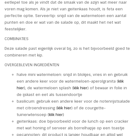
eetlepel toe als je vindt dat de smaak van de azijn wat meer naar
voren mag komen. Als je niet van geitenkaas houdt, is feta een
perfectie optie. Serveertip: snijd van de watermeloen een aantal
punten en doe er wat van de salade op, dit maakt het net wat
feestelijker.
COMBINATIES
Deze salade past eigenlijk overal bij, zo is het bijvoorbeeld goed te
combineren met kip.
OVERGEBLEVEN INGREDIËNTEN
halve mini watermeloen: snijd in blokjes, vries in en gebruik
een andere keer voor de watermeloen-aperolgranita (
klik
hier
), de watermeloen splash (
klik hier
) of bewaar in folie in
de ijskast en eet als tussendoortje
basilicum: gebruik een andere keer voor de notenrijstsalade
met citroendressing (
klik hier
) of de courgette-
tuinerwtensoep (
klik hier
)
geitenkaas: doe bijvoorbeeld voor de lunch op een cracker
met wat honing of serveer als borrelhapje op een toastje
pecannoten: dit product is langer houdbaar en altijd wel