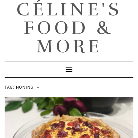
CÉLINE'S
FOOD &
MORE
Toggle
Navigation
TAG: HONING