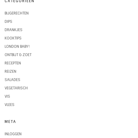
CATEGORIEËN
BIJGERECHTEN
DIPS
DRANKJES
KOOKTIPS
LONDON BABY!
ONTBIJT & ZOET
RECEPTEN
REIZEN
SALADES
VEGETARISCH
VIS
VLEES
META
INLOGGEN